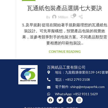
瓦通紙包裝產品選購七大要訣
0
By
Million
1. 及早規劃 從現在開始著手規劃最理想的瓦通紙包
裝設計。可先草擬構想，預覽產品包裝的視覺效
果，並參考競爭對手的包裝方案。不同產品類型需
要相應的印刷包裝設...
CONTINUE READING
百興紙品工業有限公司
地址：九龍觀塘偉業街139-141號肇
電話：+852 2793 2108
電子郵件: shing@mtpaperhk.com
WhatsApp: +852 9311 1629